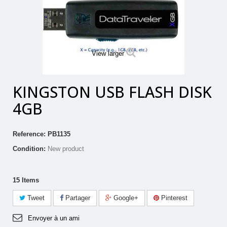
View larger
KINGSTON USB FLASH DISK
4GB
Reference:
PB1135
Condition:
New product
15
Items
Tweet
Partager
Google+
Pinterest
Envoyer à un ami