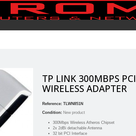
TP LINK 300MBPS PCI
WIRELESS ADAPTER
Reference:
TLWN851N
Condition:
New product
300Mbps Wireless Atheros Chipset
2x 2dBi detachable Antenna
32 bit PCI Interface