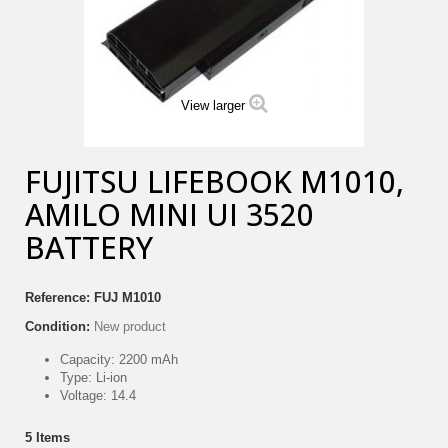
View larger
FUJITSU LIFEBOOK M1010,
AMILO MINI UI 3520
BATTERY
Reference:
FUJ M1010
Condition:
New product
Capacity: 2200 mAh
Type: Li-ion
Voltage: 14.4
5
Items