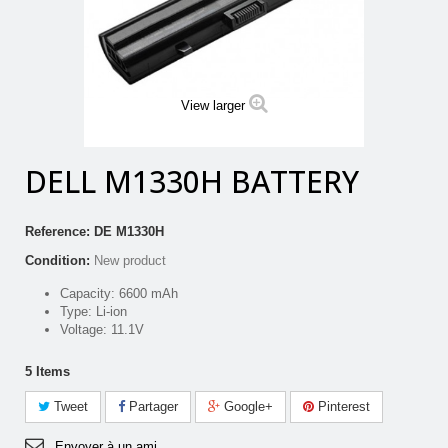
View larger
DELL M1330H BATTERY
Reference:
DE M1330H
Condition:
New product
Capacity: 6600 mAh
Type: Li-ion
Voltage: 11.1V
5
Items
Tweet
Partager
Google+
Pinterest
Envoyer à un ami