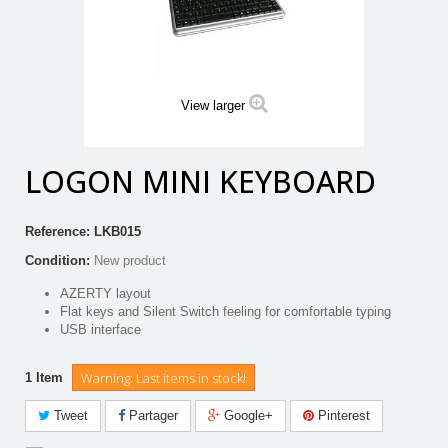
View larger
LOGON MINI KEYBOARD
Reference:
LKB015
Condition:
New product
AZERTY layout
Flat keys and Silent Switch feeling for comfortable typing
USB interface
Warning: Last items in stock!
1
Item
Tweet
Partager
Google+
Pinterest